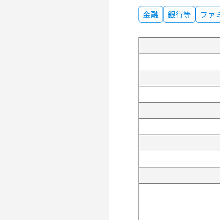
金融
銀行等
ファ