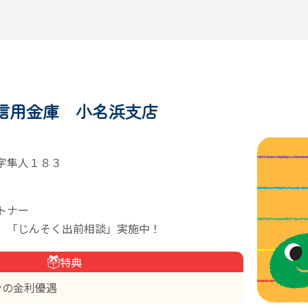
信用金庫 小名浜支店
字隼人１８３
トナー
」「じんそく出前相談」実施中！
特典
ンの金利優遇