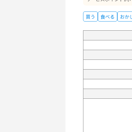
買う
食べる
おか