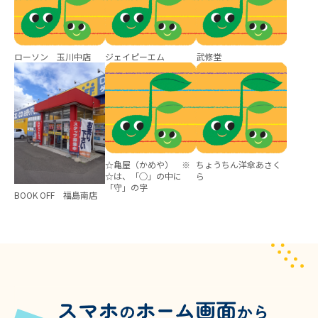
ローソン 玉川中店
ジェイピーエム
武修堂
☆亀屋（かめや） ※
ちょうちん洋傘あさく
☆は、「○」の中に
ら
「守」の字
BOOK OFF 福島南店