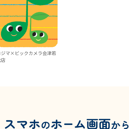
コジマ×ビックカメラ会津若
松店