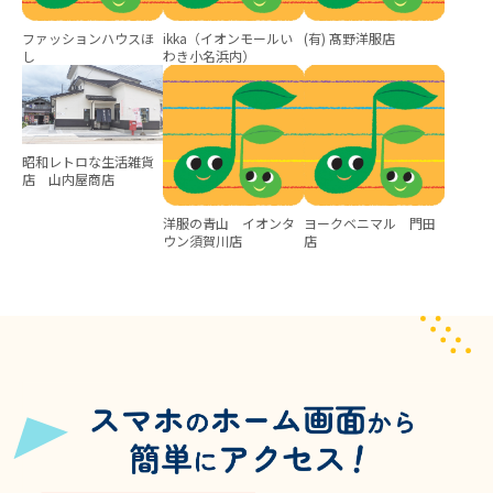
ファッションハウスほ
ikka（イオンモールい
(有) 髙野洋服店
し
わき小名浜内）
昭和レトロな生活雑貨
店 山内屋商店
洋服の青山 イオンタ
ヨークベニマル 門田
ウン須賀川店
店