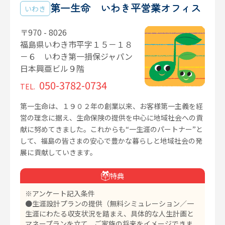
第一生命 いわき平営業オフィス
いわき
〒970 - 8026
福島県いわき市平字１５－１８
－６ いわき第一損保ジャパン
日本興亜ビル９階
050-3782-0734
TEL.
第一生命は、１９０２年の創業以来、お客様第一主義を経
営の理念に据え、生命保険の提供を中心に地域社会への貢
献に努めてきました。これからも“一生涯のパートナー”と
して、福島の皆さまの安心で豊かな暮らしと地域社会の発
展に貢献していきます。
特典
※アンケート記入条件
●生涯設計プランの提供（無料シミュレーション／一
生涯にわたる収支状況を踏まえ、具体的な人生計画と
マネープランを立て、ご家族の将来をイメージできま