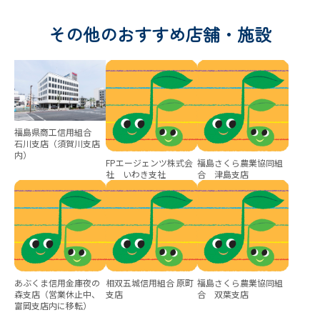
その他のおすすめ店舗・施設
福島県商工信用組合
石川支店（須賀川支店
内）
FPエージェンツ株式会
福島さくら農業協同組
社 いわき支社
合 津島支店
あぶくま信用金庫夜の
相双五城信用組合 原町
福島さくら農業協同組
森支店（営業休止中、
支店
合 双葉支店
富岡支店内に移転）